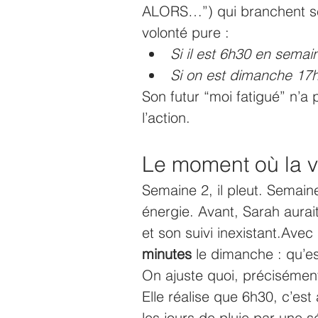
ALORS…”) qui branchent ses 
volonté pure :
Si il est 6h30 en semai
Si on est dimanche 17h
Son futur “moi fatigué” n’a 
l’action.
Le moment où la vi
Semaine 2, il pleut. Semain
énergie. Avant, Sarah aurai
et son suivi inexistant.Avec 
minutes
 le dimanche : qu’e
On ajuste quoi, précisémen
Elle réalise que 6h30, c’est
les jours de pluie par une sé