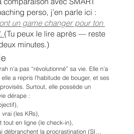
 la comparaison avec SMART 
ching perso, j’en parle ici : 
ont un game changer pour ton 
. 
(Tu peux le lire après — reste 
deux minutes.)
le
ah n’a pas “révolutionné” sa vie. Elle n’a 
 elle a repris l’habitude de bouger, et ses 
provisés. Surtout, elle possède un 
vie dérape :
bjectif),
 vrai (les KRs),
 tout en ligne (le check-in),
ui débranchent la procrastination (SI… 