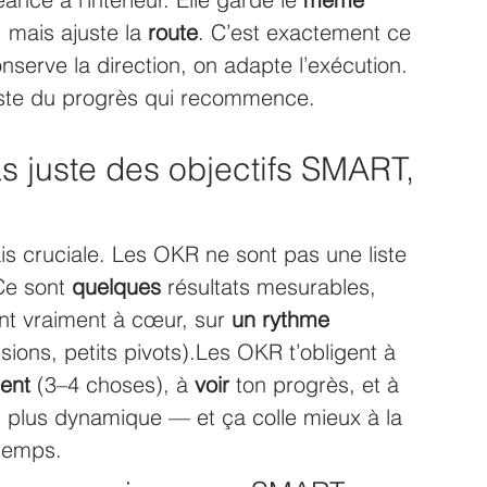
, mais ajuste la 
route
. C’est exactement ce 
nserve la direction, on adapte l’exécution. 
uste du progrès qui recommence.
s juste des objectifs SMART, 
is cruciale. Les OKR ne sont pas une liste 
Ce sont 
quelques
 résultats mesurables, 
ient vraiment à cœur, sur 
un rythme 
isions, petits pivots).Les OKR t’obligent à 
ent
 (3–4 choses), à 
voir
 ton progrès, et à 
e, plus dynamique — et ça colle mieux à la 
 temps.