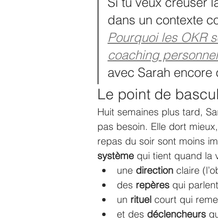
Si tu veux creuser
dans un contexte coa
Pourquoi les OKR s
coaching personnel
avec Sarah encore 
Le point de bascu
Huit semaines plus tard, Sar
pas besoin. Elle dort mieux,
repas du soir sont moins im
système
 qui tient quand la 
une 
direction
 claire (l’o
des 
repères
 qui parlent
un 
rituel
 court qui remet
et des 
déclencheurs
 q