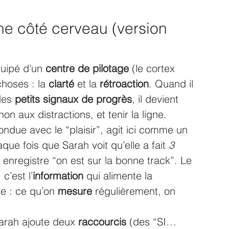
e côté cerveau (version 
uipé d’un 
centre de pilotage
 (le cortex 
hoses : la 
clarté
 et la 
rétroaction
. Quand il 
des 
petits signaux de progrès
, il devient 
non aux distractions, et tenir la ligne.
due avec le “plaisir”, agit ici comme un 
aque fois que Sarah voit qu’elle a fait 
3 
 enregistre “on est sur la bonne track”. Le 
 c’est l’
information
 qui alimente la 
re : ce qu’on 
mesure
 régulièrement, on 
Sarah ajoute deux 
raccourcis
 (des “SI… 