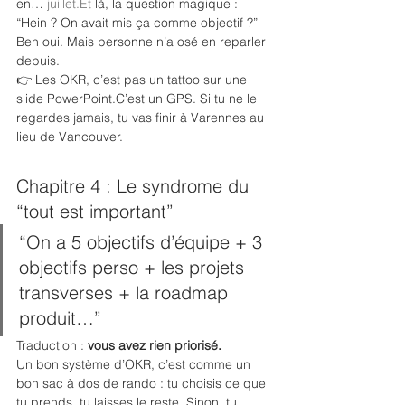
en… 
juillet.Et
 là, la question magique : 
“Hein ? On avait mis ça comme objectif ?”
Ben oui. Mais personne n’a osé en reparler 
depuis.
👉 Les OKR, c’est pas un tattoo sur une 
slide PowerPoint.C’est un GPS. Si tu ne le 
regardes jamais, tu vas finir à Varennes au 
lieu de Vancouver.
Chapitre 4 : Le syndrome du 
“tout est important”
“On a 5 objectifs d’équipe + 3 
objectifs perso + les projets 
transverses + la roadmap 
produit…”
Traduction : 
vous avez rien priorisé.
Un bon système d’OKR, c’est comme un 
bon sac à dos de rando : tu choisis ce que 
tu prends, tu laisses le reste. Sinon, tu 