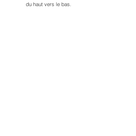
du haut vers le bas.
Embarquer
Nous installons la cadence et
accompagnons vos équipes à travers
leur premier cycle complet.
Ancrer
Nous formons vos gens et certifions
ceux qui porteront la méthode après
notre départ.