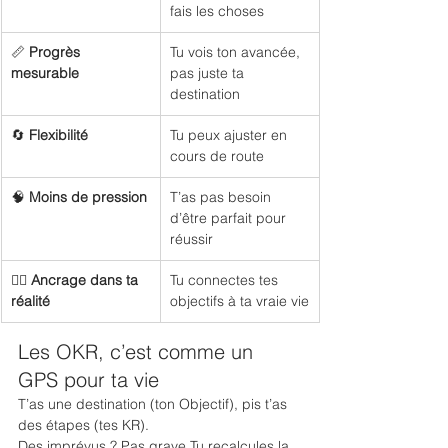
fais les choses
📏 
Progrès 
Tu vois ton avancée, 
mesurable
pas juste ta 
destination
🔄 
Flexibilité
Tu peux ajuster en 
cours de route
🧠 
Moins de pression
T’as pas besoin 
d’être parfait pour 
réussir
🧘‍♀️ 
Ancrage dans ta 
Tu connectes tes 
réalité
objectifs à ta vraie vie
Les OKR, c’est comme un 
GPS pour ta vie
T’as une destination (ton Objectif), pis t’as 
des étapes (tes KR).
Des imprévus ? Pas grave.Tu recalcules la 